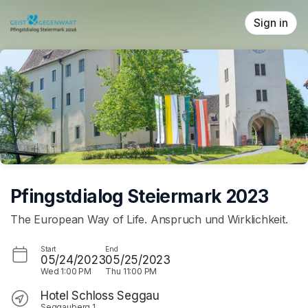
Skip header
Sign in
Pfingstdialog Steiermark 2023
The European Way of Life. Anspruch und Wirklichkeit.
Start
End
05/24/2023
05/25/2023
Wed
1:00 PM
Thu
11:00 PM
Hotel Schloss Seggau
Seggauberg 1