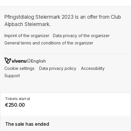
Pfingstdialog Steiermark 2023 is an offer from Club
Alpbach Steiermark.
Imprint of the organizer
(opens in a new tab)
Data privacy of the organizer
(opens in 
General terms and conditions of the organizer
(opens in a new ta
SWITCH LANGUAGE
Cookie settings
(opens in a new tab)
Data privacy policy
(opens in a new tab)
Accessibility
(opens in a n
Support
(opens in a new tab)
Tickets start at
€250.00
The sale has ended